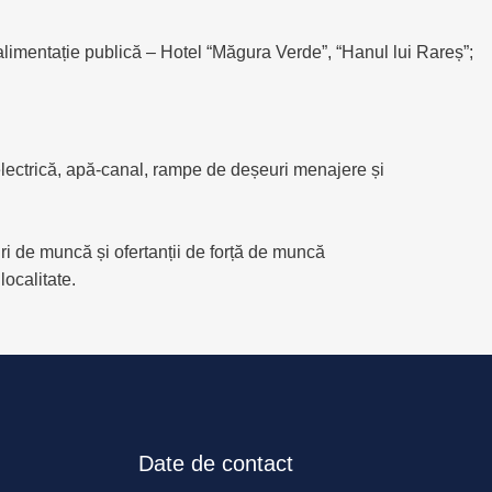
alimentație publică – Hotel “Măgura Verde”, “Hanul lui Rareș”;
 electrică, apă-canal, rampe de deșeuri menajere și
uri de muncă și ofertanții de forță de muncă
localitate.
Date de contact