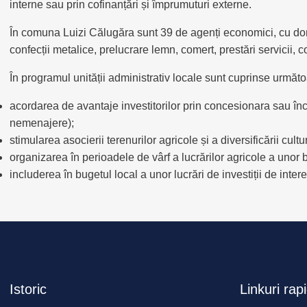
interne sau prin cofinanțări și împrumuturi externe.
În comuna Luizi Călugăra sunt 39 de agenți economici, cu domen
confecții metalice, prelucrare lemn, comert, prestări servicii, con
În programul unității administrativ locale sunt cuprinse următoar
acordarea de avantaje investitorilor prin concesionara sau înc
nemenajere);
stimularea asocierii terenurilor agricole și a diversificării cultur
organizarea în perioadele de vârf a lucrărilor agricole a unor b
includerea în bugetul local a unor lucrări de investiții de inte
Istoric
Linkuri rap