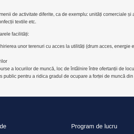
ii de activitate diferite, ca de exemplu: unități comerciale și 
fecții textile etc.
ele facilități:
hirierea unor terenuri cu acces la utilități (drum acces, energie
ilor
urse a locurilor de muncă, loc de întâlnire între ofertanții de loc
res public pentru a ridica gradul de ocupare a forței de muncă din 
ide
Program de lucru