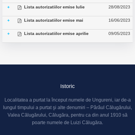
Lista autorizatiilor emise Iulie
28/08/2023
+
Lista autorizatiilor emise mai
16/06/2023
+
Lista autorizatiilor emise aprilie
09/05/2023
+
Istoric
Localitatea a purtat la început numele de Ungureni, iar de-a
lungul timpului a purtat şi alte denumiri – Pârâul Călugărului,
Valea Călugărului, Călugăra, pentru ca din anul 1910 să
poarte numele de Luizi Călugăra.