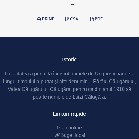
→
PRINT
CSV
PDF
Istoric
Localitatea a purtat la început numele de Ungureni, iar de-a
lungul timpului a purtat şi alte denumiri – Pârâul Călugărului,
Valea Călugărului, Călugăra, pentru ca din anul 1910 să
poarte numele de Luizi Călugăra.
Linkuri rapide
Plăți online
Buget local