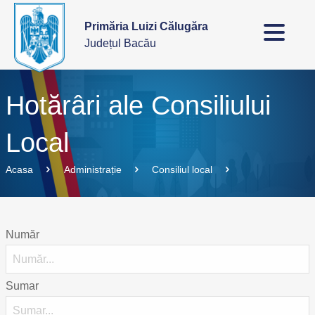
Primăria Luizi Călugăra
Județul Bacău
Hotărâri ale Consiliului
Local
Acasa
Administrație
Consiliul local
Număr
Sumar