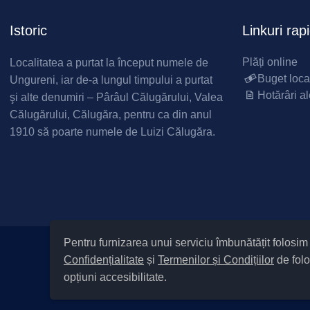
Istoric
Linkuri rap
Plăți online
Localitatea a purtat la început numele de
Buget loca
Ungureni, iar de-a lungul timpului a purtat
Hotărâri al
şi alte denumiri – Pârâul Călugărului, Valea
Călugărului, Călugăra, pentru ca din anul
1910 să poarte numele de Luizi Călugăra.
Pentru furnizarea unui serviciu îmbunătățit folosi
Confidențialitate
și
Termenilor și Condițiilor
de folo
|
Informare cu privire la prelucrarea d
opțiuni accesibilitate.
Cod Județ 4 / Județul Bacău / T