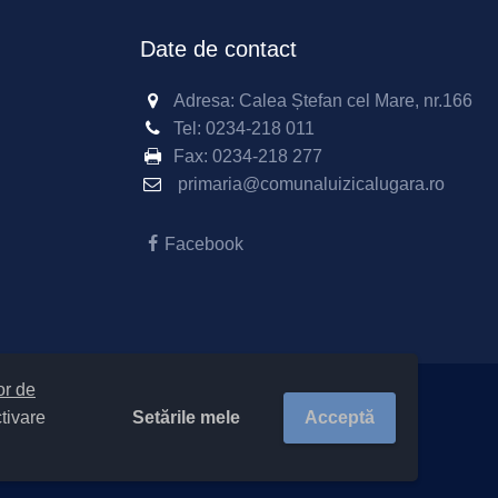
Date de contact
Adresa: Calea Ștefan cel Mare, nr.166
Tel:
0234-218 011
Fax:
0234-218 277
primaria@comunaluizicalugara.ro
Facebook
lor de
Setările mele
Acceptă
ctivare
e-ului
|
Politică de confidențialitate site
ritoriale 23350 / Luizi Călugăra