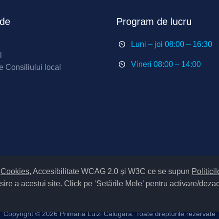
ide
Program de lucru
Luni – joi 08:00 – 16:30
l
Vineri 08:00 – 14:00
e Consiliului local
m
Cookies
, Accesibilitate WCAG 2.0 și W3C ce se supun
Politici
Setări Cookies și Accesibilitate
sire a acestui site. Click pe ‘Setările Mele’ pentru activare/deza
atelor
|
Politică de utilizare cookies
|
Termeni și condiții de utilizare a sit
ipul UAT – 14 – C – Comună / Codul SIRUTA al Unitații Administrativ-Te
Copyright ©
2026 Primăria Luizi Călugăra. Toate drepturile rezervate