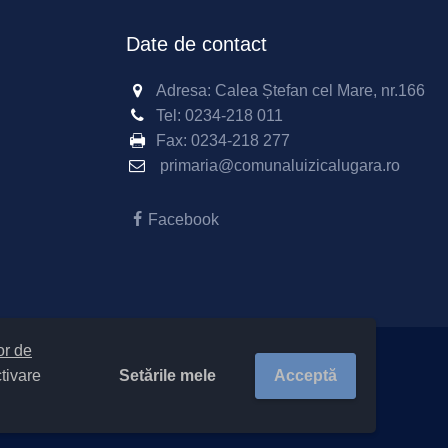
Date de contact
Adresa: Calea Ștefan cel Mare, nr.166
Tel:
0234-218 011
Fax:
0234-218 277
primaria@comunaluizicalugara.ro
Facebook
lor de
Setările mele
Acceptă
ctivare
e-ului
|
Politică de confidențialitate site
ritoriale 23350 / Luizi Călugăra