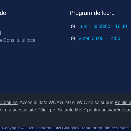
ide
Program de lucru
Luni – joi 08:00 – 16:30
l
Vineri 08:00 – 14:00
e Consiliului local
m
Cookies
, Accesibilitate WCAG 2.0 și W3C ce se supun
Politici
Setări Cookies și Accesibilitate
sire a acestui site. Click pe ‘Setările Mele’ pentru activare/deza
atelor
|
Politică de utilizare cookies
|
Termeni și condiții de utilizare a sit
ipul UAT – 14 – C – Comună / Codul SIRUTA al Unitații Administrativ-Te
Copyright ©
2026 Primăria Luizi Călugăra. Toate drepturile rezervate