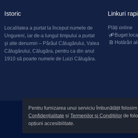
Istoric
Linkuri rap
Plăți online
Localitatea a purtat la început numele de
Buget loca
Ungureni, iar de-a lungul timpului a purtat
Hotărâri al
şi alte denumiri – Pârâul Călugărului, Valea
Călugărului, Călugăra, pentru ca din anul
1910 să poarte numele de Luizi Călugăra.
Pentru furnizarea unui serviciu îmbunătățit folosi
Confidențialitate
și
Termenilor și Condițiilor
de folo
|
Informare cu privire la prelucrarea d
opțiuni accesibilitate.
Cod Județ 4 / Județul Bacău / T