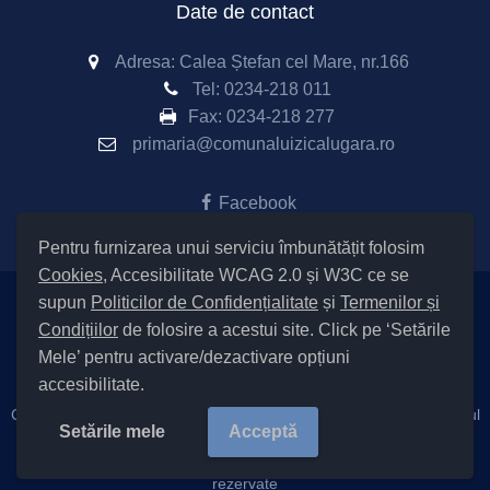
Date de contact
Adresa: Calea Ștefan cel Mare, nr.166
Tel:
0234-218 011
Fax:
0234-218 277
primaria@comunaluizicalugara.ro
Facebook
Pentru furnizarea unui serviciu îmbunătățit folosim
Cookies
, Accesibilitate WCAG 2.0 și W3C ce se
supun
Politicilor de Confidențialitate
și
Termenilor și
Setări Cookies și Accesibilitate
Condițiilor
de folosire a acestui site. Click pe ‘Setările
|
Informare cu privire la prelucrarea datelor
|
Politică de utilizare
Mele’ pentru activare/dezactivare opțiuni
cookies
|
Termeni și condiții de utilizare a site-ului
|
Politică de
accesibilitate.
confidențialitate site
Cod Județ 4 / Județul Bacău / Tipul UAT – 14 – C – Comună / Codul
Setările mele
Acceptă
SIRUTA al Unitații Administrativ-Teritoriale 23350 / Luizi Călugăra
Copyright ©
2026 Primăria Luizi Călugăra. Toate drepturile
rezervate