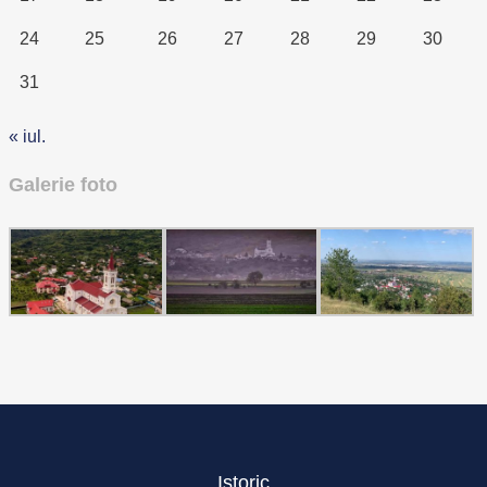
24
25
26
27
28
29
30
31
« iul.
Galerie foto
Istoric