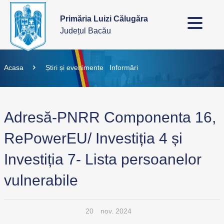
Primăria Luizi Călugăra
Județul Bacău
Acasa
Știri și evenimente
Informări
Adresă-PNRR Componenta 16,
RePowerEU/ Investiția 4 și
Investiția 7- Lista persoanelor
vulnerabile
20
nov. 2024