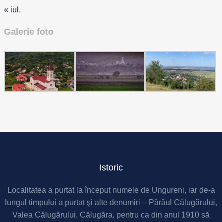
« iul.
Galerie foto
Istoric
Localitatea a purtat la început numele de Ungureni, iar de-a
lungul timpului a purtat şi alte denumiri – Pârâul Călugărului,
Valea Călugărului, Călugăra, pentru ca din anul 1910 să