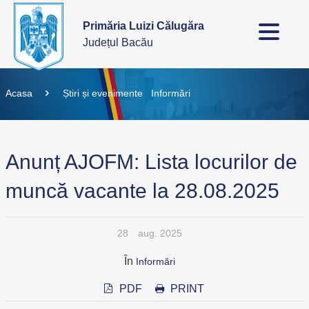
Primăria Luizi Călugăra
Județul Bacău
Acasa
Știri și evenimente
Informări
Anunț AJOFM: Lista locurilor de
muncă vacante la 28.08.2025
28
aug. 2025
În
Informări
PDF
PRINT