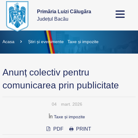
Primăria Luizi Călugăra
Județul Bacău
Acasa
Știri și evenimente
Taxe și impozite
Anunț colectiv pentru
comunicarea prin publicitate
04
mart. 2026
În
Taxe și impozite
PDF
PRINT