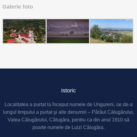
Galerie foto
Istoric
Localitatea a purtat la început numele de Ungureni, iar de-a
lungul timpului a purtat şi alte denumiri – Pârâul Călugărului,
Valea Călugărului, Călugăra, pentru ca din anul 1910 să
poarte numele de Luizi Călugăra.