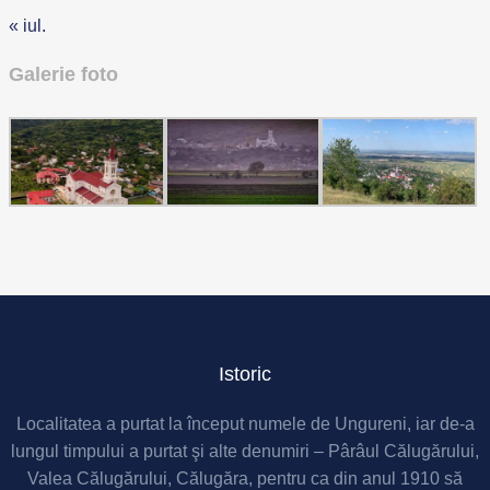
« iul.
Galerie foto
Istoric
Localitatea a purtat la început numele de Ungureni, iar de-a
lungul timpului a purtat şi alte denumiri – Pârâul Călugărului,
Valea Călugărului, Călugăra, pentru ca din anul 1910 să