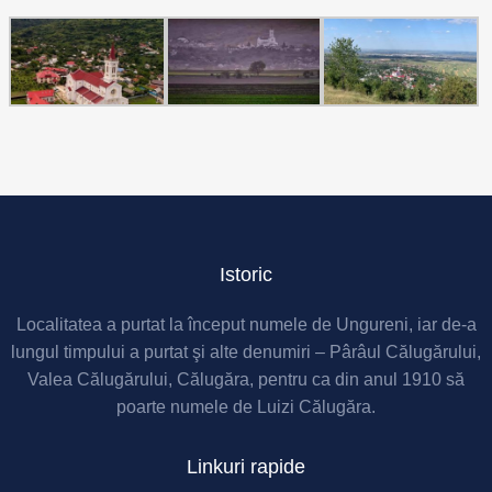
Istoric
Localitatea a purtat la început numele de Ungureni, iar de-a
lungul timpului a purtat şi alte denumiri – Pârâul Călugărului,
Valea Călugărului, Călugăra, pentru ca din anul 1910 să
poarte numele de Luizi Călugăra.
Linkuri rapide