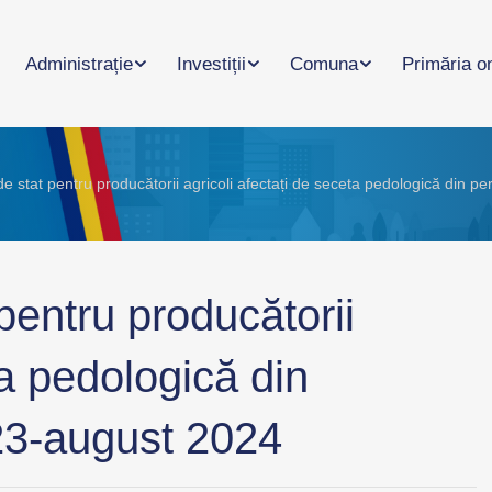
Administrație
Investiții
Comuna
Primăria o
de stat pentru producătorii agricoli afectați de seceta pedologică din
pentru producătorii
ta pedologică din
23-august 2024