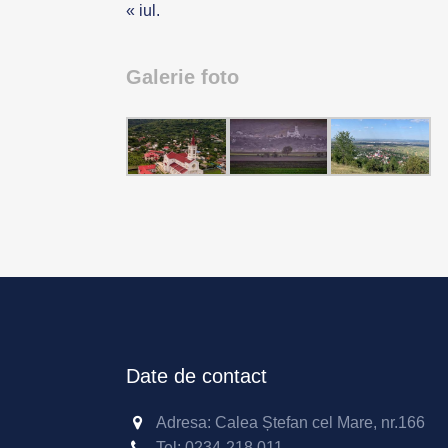
« iul.
Galerie foto
Date de contact
Adresa: Calea Ștefan cel Mare, nr.166
Tel:
0234-218 011