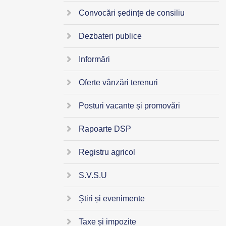
Convocări ședințe de consiliu
Dezbateri publice
Informări
Oferte vânzări terenuri
Posturi vacante și promovări
Rapoarte DSP
Registru agricol
S.V.S.U
Știri și evenimente
Taxe și impozite