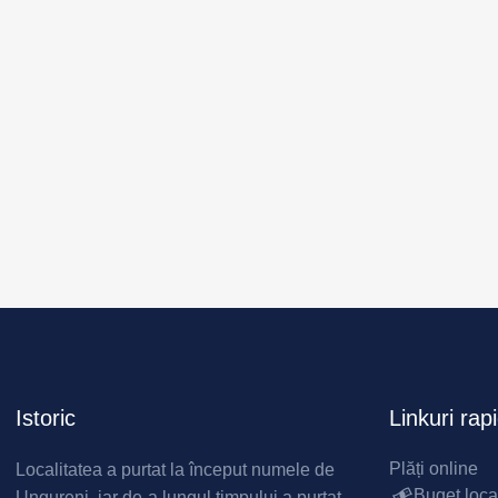
Istoric
Linkuri rap
Plăți online
Localitatea a purtat la început numele de
Buget loca
Ungureni, iar de-a lungul timpului a purtat