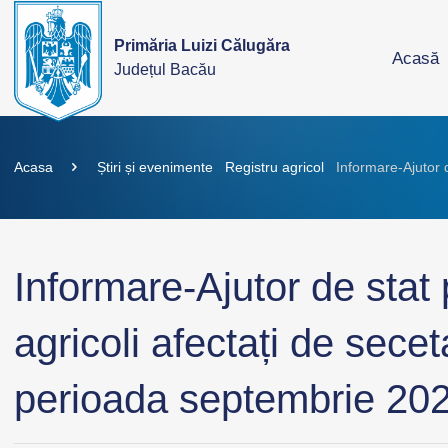
Primăria Luizi Călugăra
Acasă
Județul Bacău
Acasa
Știri și evenimente
Registru agricol
Informare-Ajutor 
Informare-Ajutor de stat 
agricoli afectați de sece
perioada septembrie 20