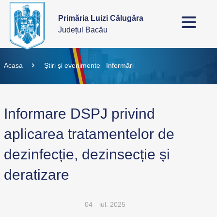
Primăria Luizi Călugăra
Județul Bacău
Acasa
Știri și evenimente
Informări
Informare DSPJ privind
aplicarea tratamentelor de
dezinfecție, dezinsecție și
deratizare
04
iul. 2025