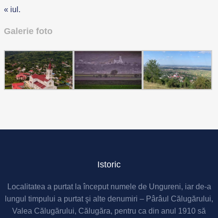
« iul.
Galerie foto
Istoric
Localitatea a purtat la început numele de Ungureni, iar de-a
lungul timpului a purtat şi alte denumiri – Pârâul Călugărului,
Valea Călugărului, Călugăra, pentru ca din anul 1910 să