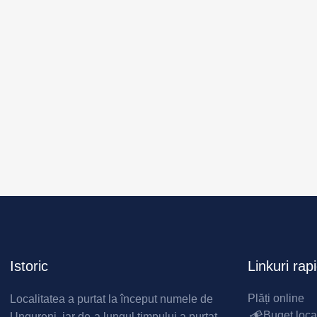
Istoric
Linkuri rap
Plăți online
Localitatea a purtat la început numele de
Buget loca
Ungureni, iar de-a lungul timpului a purtat