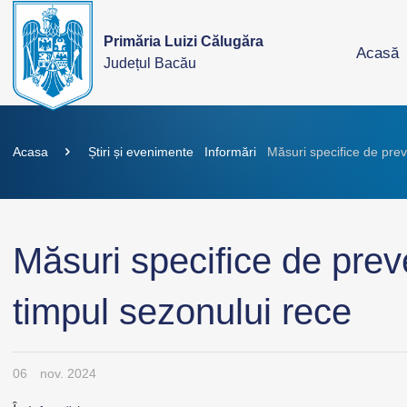
Primăria Luizi Călugăra
Acasă
Județul Bacău
Acasa
Știri și evenimente
Informări
Măsuri specifice de prev
Măsuri specifice de preve
timpul sezonului rece
06
nov. 2024