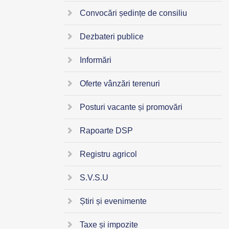
Convocări ședințe de consiliu
Dezbateri publice
Informări
Oferte vânzări terenuri
Posturi vacante și promovări
Rapoarte DSP
Registru agricol
S.V.S.U
Știri și evenimente
Taxe și impozite