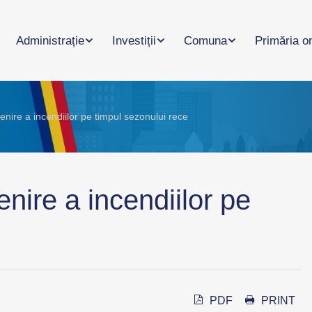
Administrație
Investiții
Comuna
Primăria o
enire a incendiilor pe timpul sezonului rece
nire a incendiilor pe
PDF
PRINT