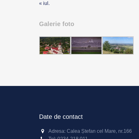
« iul.
Galerie foto
Date de contact
Adresa: Calea Ștefan cel Mare, nr.166
Tel:
0234-218 011