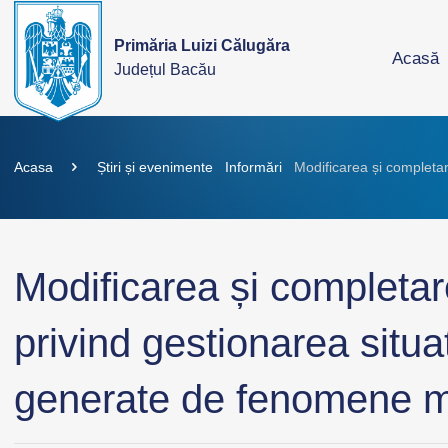
Primăria Luizi Călugăra
Acasă
Județul Bacău
Acasa
Știri și evenimente
Informări
Modificarea și completa
Modificarea și completa
privind gestionarea situa
generate de fenomene m