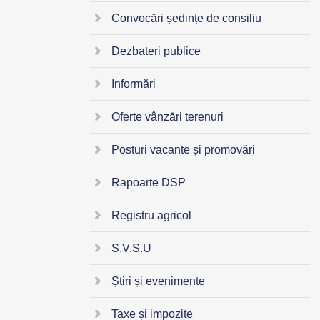
Convocări ședințe de consiliu
Dezbateri publice
Informări
Oferte vânzări terenuri
Posturi vacante și promovări
Rapoarte DSP
Registru agricol
S.V.S.U
Știri și evenimente
Taxe și impozite