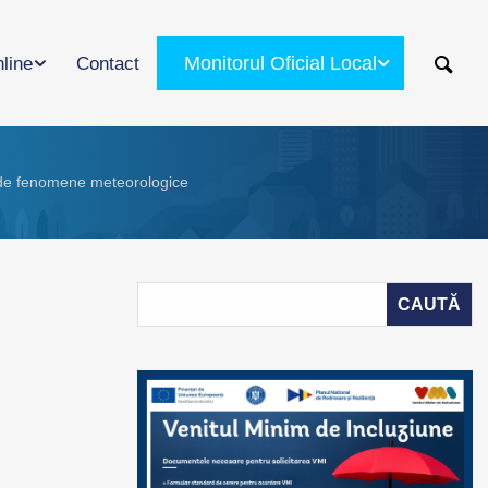
Monitorul Oficial Local
nline
Contact
e de fenomene meteorologice