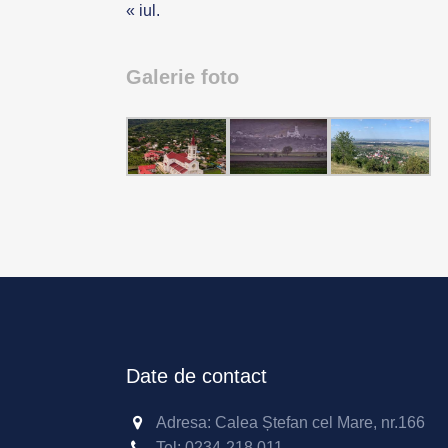
« iul.
Galerie foto
Date de contact
Adresa: Calea Ștefan cel Mare, nr.166
Tel:
0234-218 011