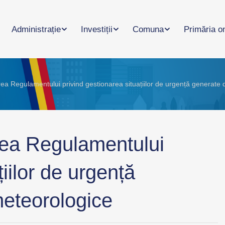
Administrație
Investiții
Comuna
Primăria o
rea Regulamentului privind gestionarea situațiilor de urgență generat
rea Regulamentului
țiilor de urgență
eteorologice