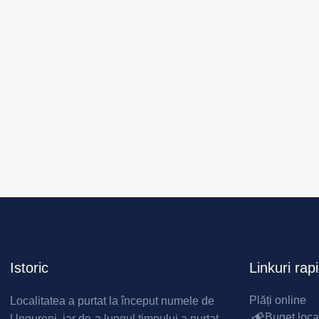
Istoric
Linkuri rap
Plăți online
Localitatea a purtat la început numele de
Buget loca
Ungureni, iar de-a lungul timpului a purtat