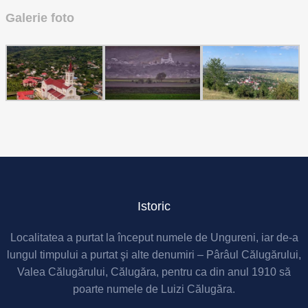
Galerie foto
Istoric
Localitatea a purtat la început numele de Ungureni, iar de-a
lungul timpului a purtat şi alte denumiri – Pârâul Călugărului,
Valea Călugărului, Călugăra, pentru ca din anul 1910 să
poarte numele de Luizi Călugăra.