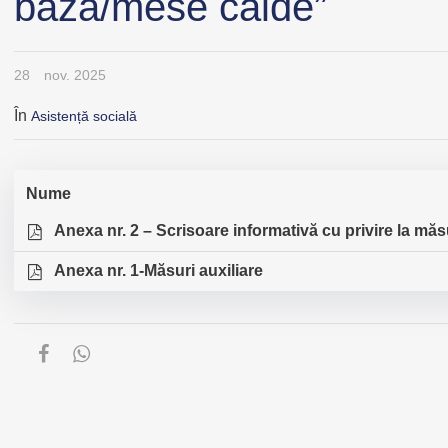
bază/mese calde”
28
nov. 2025
În
Asistență socială
Nume
Anexa nr. 2 – Scrisoare informativă cu privire la măs
Anexa nr. 1-Măsuri auxiliare