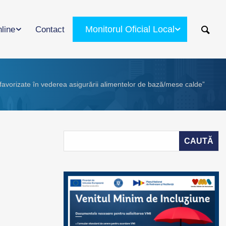
Monitorul Oficial Local
nline
Contact
defavorizate în vederea asigurării alimentelor de bază/mese calde”