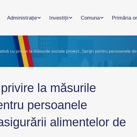
Administrație
Investiții
Comuna
Primăria o
ativă cu privire la măsurile sociale proiect „Sprijin pentru persoanele 
privire la măsurile
pentru persoanele
sigurării alimentelor de