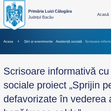
Primăria Luizi Călugăra
Acasă
Județul Bacău
Acasa
Știri și evenimente
Asistență socială
Scrisoare inform
Scrisoare informativă cu 
sociale proiect „Sprijin 
defavorizate în vederea a