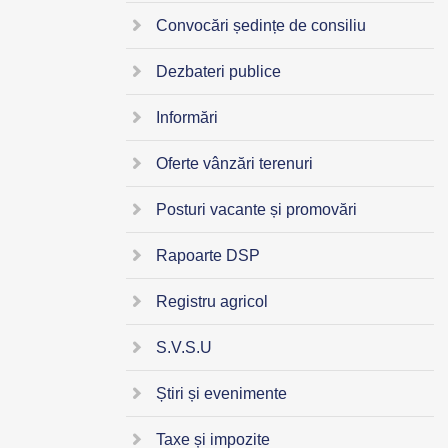
Convocări ședințe de consiliu
Dezbateri publice
Informări
Oferte vânzări terenuri
Posturi vacante și promovări
Rapoarte DSP
Registru agricol
S.V.S.U
Știri și evenimente
Taxe și impozite