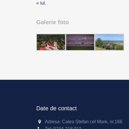
« iul.
Galerie foto
Date de contact
Adresa: Calea Ștefan cel Mare, nr.166
Tel:
0234-218 011