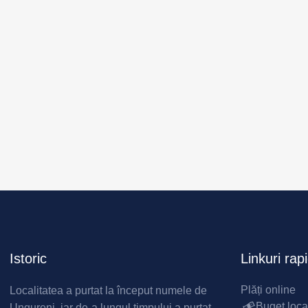
Istoric
Linkuri rap
Plăți online
Localitatea a purtat la început numele de
Buget loca
Ungureni, iar de-a lungul timpului a purtat